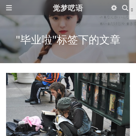
觉梦呓语
"毕业啦"标签下的文章