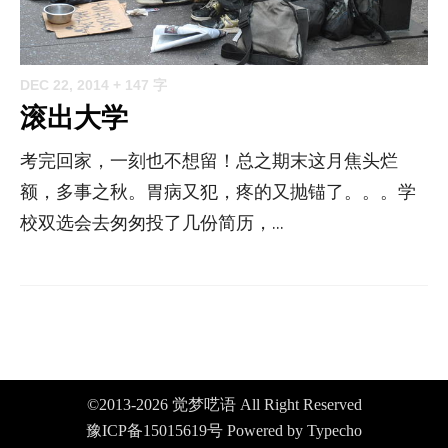
DEC 22, 2014
+ 147 字
滚出大学
考完回家，一刻也不想留！总之期末这月焦头烂
额，多事之秋。胃病又犯，疼的又抛锚了。。。学
校双选会去匆匆投了几份简历，...
©2013-2026
觉梦呓语
All Right Reserved
豫ICP备15015619号
Powered by
Typecho